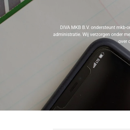
DIVA MKB B.V. ondersteunt mkb-on
administratie. Wij verzorgen onder mee
over 