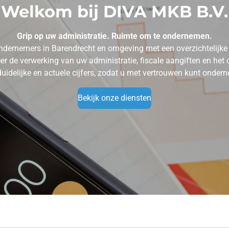
Welkom bij DIVA MKB B.V.
Grip op uw administratie. Ruimte om te ondernemen.
dernemers in Barendrecht en omgeving met een overzichtelijke 
r de verwerking van uw administratie, fiscale aangiften en het o
duidelijke en actuele cijfers, zodat u met vertrouwen kunt onder
Bekijk onze diensten